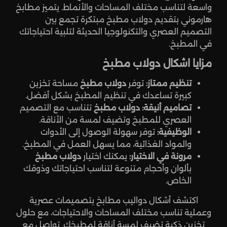
واسعة لتناسب مختلف المساحات والأنماط. يتميز مطابخ
هارموني بتقديم دولاب مطبخ مبتكرة تجمع بين
التصميم العصري والتكنولوجيا الحديثة لتلبية احتياجاتك
في المطبخ.
مزايا اشكال دولاب مطبخ
تنظيم ممتاز:
توفر
دولاب مطبخ
مساحة تخزين
كبيرة تساعدك في تنظيم المطبخ بشكل أفضل.
تصاميم أنيقة:
دولاب مطبخ
تتناسب مع التصميم
العصري للمطبخ وتضيف لمسة من الأناقة.
الوظيفية:
توفر سهولة الوصول إلى الأدوات
والمواد الغذائية، مما يسهل العمل في المطبخ.
مرونة في الاختيار:
يمكنك اختيار
دولاب مطبخ
بألوان وأحجام متنوعة لتناسب احتياجاتك وذوقك
الخاص.
اكتشف أشكال دواليب مطابخ بتصميمات عصرية
وعملية تناسب مختلف المساحات والاحتياجات، مع حلول
تخزين ذكية تضيف لمسة أناقة لمطبخك. تواصل مع