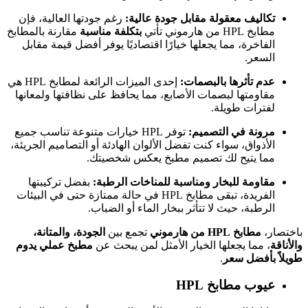
تكاليف معقولة مقابل جودة عالية:
رغم جودتها العالية، فإن
مطابخ HPL من هارموني تأتي
بتكلفة مناسبة
مقارنة بالمطابخ
الفاخرة، مما يجعلها خيارًا اقتصاديًا يوفر أفضل قيمة مقابل
السعر.
عدم تأثرها بالبصمات:
إحدى الميزات الرائعة لمطابخ HPL هي
مقاومتها لبصمات الأصابع، مما يحافظ على نظافتها ولمعانها
لفترات طويلة.
مرونة في التصميم:
توفر HPL خيارات متنوعة تناسب جميع
الأذواق، سواء كنت تفضل الألوان الهادئة أو التصاميم الجريئة،
مما يتيح لك تصميم مطبخ يعكس شخصيتك.
مقاومة للبخار ومناسبة للمناخات الرطبة:
بفضل تركيبتها
الفريدة، تبقى مطابخ HPL في حالة ممتازة حتى في البيئات
الرطبة، حيث لا تتأثر ببخار الماء أو الضباب.
باختصار،
مطابخ HPL من هارموني
تجمع بين
الجودة، والمتانة،
والأناقة
، مما يجعلها الخيار الأمثل لمن يبحث عن
مطبخ عملي يدوم
طويلاً بأفضل سعر
.
عيوب مطابخ HPL