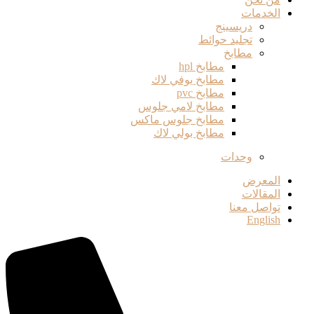
الخدمات
دريسينج
تجليد حوائط
مطابخ
مطابخ hpl
مطابخ يوفي لاك
مطابخ pvc
مطابخ لامي جلوس
مطابخ جلوس ماكس
مطابخ بولي لاك
وحدات
المعرض
المقالات
تواصل معنا
English