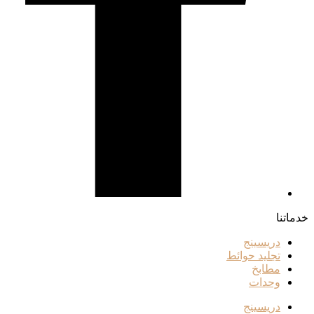
خدماتنا
دريسينج
تجليد حوائط
مطابخ
وحدات
دريسينج