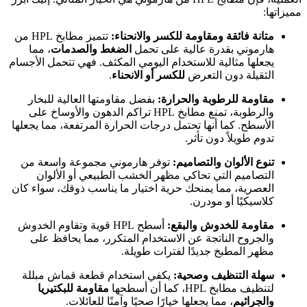
مميزاتها:
متانة فائقة ومقاومة للكسر والانحناء:
تتميز مطابخ HPL من
هارموني بقدرة عالية على تحمل
الضغط والصدمات
، مما
يجعلها مثالية للاستخدام اليومي المكثف. فهي تتحمل الأجسام
الثقيلة دون التعرض
للكسر أو الانحناء
.
مقاومة للرطوبة والحرارة:
بفضل مقاومتها العالية للبخار
والرطوبة، تمنع مطابخ HPL تراكم الدهون والأوساخ على
الأسطح. كما أنها تحتمل درجات الحرارة المرتفعة، مما يجعلها
تدوم طويلاً دون تأثر.
تنوع الألوان والتصاميم:
توفر هارموني مجموعة واسعة من
التصاميم التي تحاكي مظهر الخشب الطبيعي أو الألوان
العصرية، مما يمنحك حرية اختيار ما يناسب ذوقك، سواء كان
كلاسيكيًا أو مودرن.
مقاومة للخدوش والبقع:
أسطح HPL قوية وتقاوم الخدوش
والجروح الناتجة عن الاستخدام المتكرر، مما يحافظ على
مظهر المطبخ جديدًا لفترات طويلة.
سهلة التنظيف وصحية:
يكفي استخدام قطعة قماش مبللة
لتنظيف مطابخ HPL، كما أن أسطحها
مقاومة للبكتيريا
والجراثيم
، مما يجعلها خيارًا صحيًا وآمنًا للعائلات.