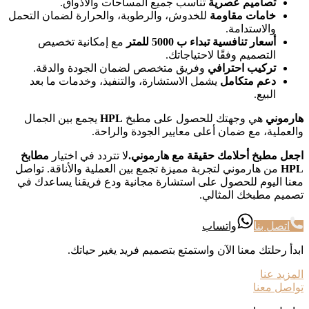
تصاميم عصرية
تناسب جميع المساحات والاذواق.
خامات مقاومة
للخدوش، والرطوبة، والحرارة لضمان التحمل
والاستدامة.
أسعار تنافسية تبداء ب 5000 للمتر
مع إمكانية تخصيص
التصميم وفقًا لاحتياجاتك.
تركيب احترافي
وفريق متخصص لضمان الجودة والدقة.
دعم متكامل
يشمل الاستشارة، والتنفيذ، وخدمات ما بعد
البيع.
هارموني
هي وجهتك للحصول على مطبخ
HPL
يجمع بين الجمال
والعملية، مع ضمان أعلى معايير الجودة والراحة.
اجعل مطبخ أحلامك حقيقة مع هارموني.
لا تتردد في اختيار
مطابخ
HPL
من هارموني لتجربة مميزة تجمع بين العملية والأناقة. تواصل
معنا اليوم للحصول على استشارة مجانية ودع فريقنا يساعدك في
تصميم مطبخك المثالي.
اتصل بنا
واتساب
ابدأ رحلتك معنا الآن واستمتع بتصميم فريد يغير حياتك.
المزيد عنا
تواصل معنا