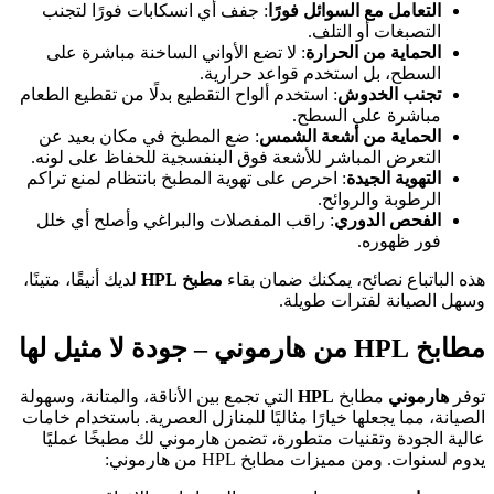
التعامل مع السوائل فورًا
: جفف أي انسكابات فورًا لتجنب
التصبغات أو التلف.
الحماية من الحرارة
: لا تضع الأواني الساخنة مباشرة على
السطح، بل استخدم قواعد حرارية.
تجنب الخدوش
: استخدم ألواح التقطيع بدلًا من تقطيع الطعام
مباشرة على السطح.
الحماية من أشعة الشمس
: ضع المطبخ في مكان بعيد عن
التعرض المباشر للأشعة فوق البنفسجية للحفاظ على لونه.
التهوية الجيدة
: احرص على تهوية المطبخ بانتظام لمنع تراكم
الرطوبة والروائح.
الفحص الدوري
: راقب المفصلات والبراغي وأصلح أي خلل
فور ظهوره.
هذه الباتباع نصائح، يمكنك ضمان بقاء
مطبخ HPL
لديك أنيقًا، متينًا،
وسهل الصيانة لفترات طويلة.
مطابخ HPL من هارموني – جودة لا مثيل لها
توفر
هارموني
مطابخ
HPL
التي تجمع بين الأناقة، والمتانة، وسهولة
الصيانة، مما يجعلها خيارًا مثاليًا للمنازل العصرية. باستخدام خامات
عالية الجودة وتقنيات متطورة، تضمن هارموني لك مطبخًا عمليًا
يدوم لسنوات. ومن مميزات مطابخ HPL من هارموني: