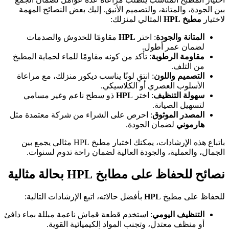
بين الجودة، والمتانة، والتصميم الأنيق. إليك بعض النصائح المهمة
لاختيار
مطبخ HPL
المثالي لمنزلك:
المتانة والجودة
: اختر
HPL
مقاومًا للخدوش والصدمات
لضمان عمر أطول.
مقاومة الرطوبة
: تأكد من كونه مقاومًا للماء لحماية المطبخ
من التلف.
التصميم واللون
: انتقِ لونًا يناسب ديكور منزلك، مع مراعاة
الأسلوب العصري أو الكلاسيكي.
سهولة التنظيف
: اختر
HPL
ذو سطح ناعم وغير مسامي
لتسهيل الصيانة.
المصدر الموثوق
: احرص على الشراء من شركة معتمدة مثل
هارموني
لضمان الجودة.
باتباع هذه الإرشادات، يمكنك اختيار مطبخ HPL مثالي يجمع بين
الجمال، والعملية، والجودة العالية لضمان راحة تدوم لسنوات.
نصائح للحفاظ على مطابخ HPL بحالة مثالية
للحفاظ على مطبخ
HPL
بأفضل حالاته، اتبع الإرشادات التالية:
التنظيف اليومي
: استخدم قطعة قماش ناعمة مبللة بماء دافئ
أو منظف معتدل، وتجنب المواد الكيميائية القوية.