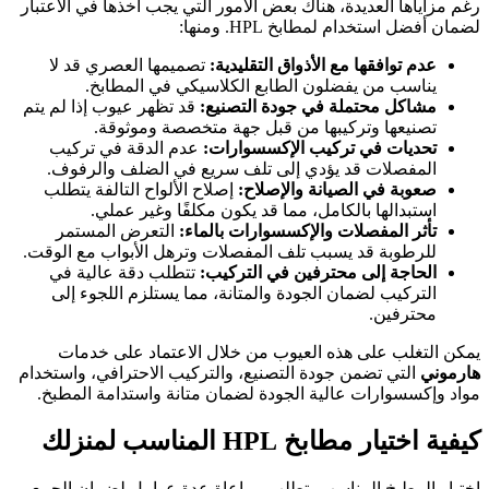
رغم مزاياها العديدة، هناك بعض الأمور التي يجب أخذها في الاعتبار
لضمان أفضل استخدام لمطابخ HPL. ومنها:
عدم توافقها مع الأذواق التقليدية:
تصميمها العصري قد لا
يناسب من يفضلون الطابع الكلاسيكي في المطابخ.
مشاكل محتملة في جودة التصنيع:
قد تظهر عيوب إذا لم يتم
تصنيعها وتركيبها من قبل جهة متخصصة وموثوقة.
تحديات في تركيب الإكسسوارات:
عدم الدقة في تركيب
المفصلات قد يؤدي إلى تلف سريع في الضلف والرفوف.
صعوبة في الصيانة والإصلاح:
إصلاح الألواح التالفة يتطلب
استبدالها بالكامل، مما قد يكون مكلفًا وغير عملي.
تأثر المفصلات والإكسسوارات بالماء:
التعرض المستمر
للرطوبة قد يسبب تلف المفصلات وترهل الأبواب مع الوقت.
الحاجة إلى محترفين في التركيب:
تتطلب دقة عالية في
التركيب لضمان الجودة والمتانة، مما يستلزم اللجوء إلى
محترفين.
يمكن التغلب على هذه العيوب من خلال الاعتماد على خدمات
هارموني
التي تضمن جودة التصنيع، والتركيب الاحترافي، واستخدام
مواد وإكسسوارات عالية الجودة لضمان متانة واستدامة المطبخ.
كيفية اختيار مطابخ HPL المناسب لمنزلك
اختيار المطبخ المناسب يتطلب مراعاة عدة عوامل لضمان الجمع