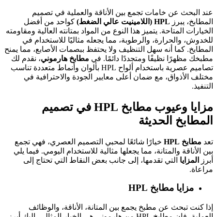
عند البحث عن خامات تجمع بين الأناقة والعملية في تصميم
المطابخ، يبرز
HPL (اللامينيت عالي الضغط)
كواحد من أفضل
الخيارات المتاحة. يتميز هذا النوع من المواد بمتانته العالية ومقاومته
للخدوش، والحرارة، والرطوبة، مما يجعله مثاليًا للاستخدام في
المطابخ. كما أنه سهل التنظيف ولا يحتفظ ببصمات الأصابع، مما يمنح
مطبخك مظهرًا نظيفًا ومتجددًا دائمًا. في
مطابخ هارموني
، نقدم لك
تصاميم عصرية باستخدام ألواح HPL بألوان وأنماط متعددة تناسب
مختلف الأذواق، مع ضمان أعلى معايير الجودة والاحترافية في
التنفيذ.
مزايا وعيوب مطابخ HPL في تصميم
المطابخ الحديثة
تعد
مطابخ HPL
خيارًا شائعًا لمحبي التصميم العصري، فهي تجمع
بين الأناقة والمتانة، مما يجعلها مثالية للاستخدام اليومي. فيما يلي
أبرز
المزايا
التي تقدمها، إلى جانب بعض النقاط التي تحتاج إلى
مراعاة.
مزايا مطابخ HPL
إذا كنت تبحث عن مطبخ يجمع بين المتانة، الأناقة، والوظائف
العملية، فإن مطابخ HPL من هارموني هي الخيار المثالي. إليك أبرز