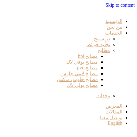
Skip to content
الرئيسية
من نحن
الخدمات
دريسينج
تجليد حوائط
مطابخ
مطابخ hpl
مطابخ يوفي لاك
مطابخ pvc
مطابخ لامي جلوس
مطابخ جلوس ماكس
مطابخ بولي لاك
وحدات
المعرض
المقالات
تواصل معنا
English