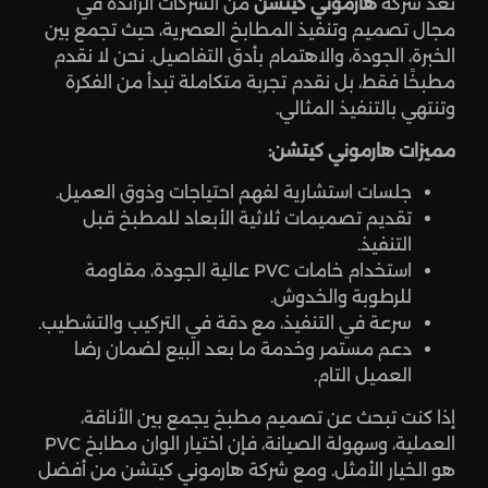
تُعد شركة
هارموني كيتشن
من الشركات الرائدة في
مجال تصميم وتنفيذ المطابخ العصرية، حيث تجمع بين
الخبرة، الجودة، والاهتمام بأدق التفاصيل. نحن لا نقدم
مطبخًا فقط، بل نقدم تجربة متكاملة تبدأ من الفكرة
وتنتهي بالتنفيذ المثالي.
مميزات هارموني كيتشن:
جلسات استشارية لفهم احتياجات وذوق العميل.
تقديم تصميمات ثلاثية الأبعاد للمطبخ قبل
التنفيذ.
استخدام خامات PVC عالية الجودة، مقاومة
للرطوبة والخدوش.
سرعة في التنفيذ، مع دقة في التركيب والتشطيب.
دعم مستمر وخدمة ما بعد البيع لضمان رضا
العميل التام.
إذا كنت تبحث عن تصميم مطبخ يجمع بين الأناقة،
العملية، وسهولة الصيانة، فإن اختيار الوان مطابخ PVC
هو الخيار الأمثل. ومع شركة هارموني كيتشن من أفضل