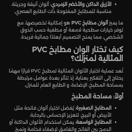
الأزرق الداكن والأخضر الزمردي
: ألوان أنيقة وجريئة،
مناسبة للمطابخ المفتوحة ذات الطابع العصري.
ما يميز
ألوان مطابخ PVC
هو إمكانية تخصيصها، مع
توفر خيارات سطحية لامعة أو مطفية حسب الذوق
الشخصي، مما يمنح التصميم أبعادًا جمالية فريدة.
كيف تختار الوان مطابخ PVC
المثالية لمنزلك؟
تُعد عملية اختيار الألوان المثالية لمطبخ PVC قرارًا مهمًا
يحتاج إلى التفكير بعناية، إذ تتأثر بعدة عوامل مرتبطة
بمساحة المطبخ، الإضاءة، و الطابع العام للمنزل.
أولاً: مساحة المطبخ
المطابخ الصغيرة
: يُفضل اختيار ألوان فاتحة مثل
الأبيض أو البيج، لتعزيز الإحساس بالرحابة.
المطابخ الواسعة
: يمكن استخدام الألوان الداكنة أو
الدمج بين الفاتح والغامق لإضفاء فخامة وتميز.