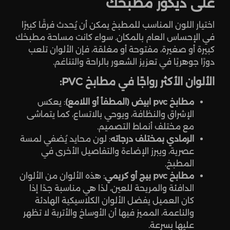
على ديكور مطبخك
اختيار اللون المناسب للمطبخ يمكن أن يُحدث فرقًا كبيرًا
في الإحساس العام بالمكان. سواء كانت مساحة مطبخك
كبيرة أو صغيرة، مفتوحة أو مغلقة، فإن الألوان تلعب
دورًا جوهريًا في تعزيز الشعور بالراحة والتناغم.
الألوان الأكثر رواجًا في مطابخ PVC:
مطابخ pvc ابيض
(المطفأ أو اللامع)
: يعكس
الإشراق والنظافة، ويوحي بالاتساع، كما يتماشى
مع مختلف أنماط التصميم.
الرمادي بمختلف درجاته
: لون محايد يُضفي لمسة
عصرية، ويبرز الإضاءة والتفاصيل الأخرى في
المطبخ.
مطابخ pvc بيج أو كريمي
: هذه الألوان من الألوان
الدافئة والمريحة للعين، لذا هي مناسبة جدًا إذا
كان العميل يفضل الألوان الكلاسيكية الهادئة
والناعمة، المميز فيها أن الأوساخ والأتربة لا تظهر
عليها بسرعة.