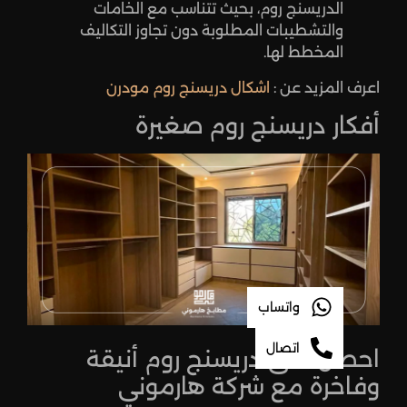
الدريسنج روم، بحيث تتناسب مع الخامات
والتشطيبات المطلوبة دون تجاوز التكاليف
المخطط لها.
اعرف المزيد عن :
اشكال دريسنج روم مودرن
أفكار دريسنج روم صغيرة
واتساب
اتصال
احصل على دريسنج روم أنيقة
وفاخرة مع شركة هارموني