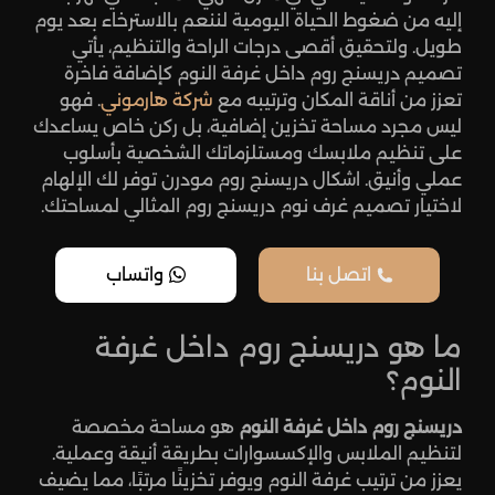
إليه من ضغوط الحياة اليومية لننعم بالاسترخاء بعد يوم
طويل. ولتحقيق أقصى درجات الراحة والتنظيم، يأتي
تصميم دريسنج روم داخل غرفة النوم كإضافة فاخرة
تعزز من أناقة المكان وترتيبه مع
شركة هارموني
. فهو
ليس مجرد مساحة تخزين إضافية، بل ركن خاص يساعدك
على تنظيم ملابسك ومستلزماتك الشخصية بأسلوب
عملي وأنيق. اشكال دريسنج روم مودرن توفر لك الإلهام
لاختيار تصميم غرف نوم دريسنج روم المثالي لمساحتك.
اتصل بنا
واتساب
ما هو دريسنج روم داخل غرفة
النوم؟
دريسنج روم داخل غرفة النوم
هو مساحة مخصصة
لتنظيم الملابس والإكسسوارات بطريقة أنيقة وعملية.
يعزز من ترتيب غرفة النوم ويوفر تخزينًا مرتبًا، مما يضيف