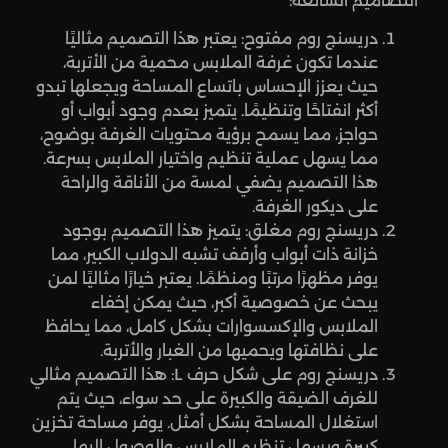
التصاميم الشائعة:
دريسنج روم مفتوح: يعتبر هذا التصميم مثاليًا
عندما تكون غرفة الملابس محمية من الأتربة،
حيث يعزز الإحساس باتساع المساحة ويجعلها تبدو
أكثر انفتاحًا وتنظيمًا. يتميز بعدم وجود أبواب أو
حواجز، مما يسمح برؤية محتويات الغرفة بوضوح،
مما يسهل عملية تنظيم واختيار الملابس بسرعة.
هذا التصميم يضفي لمسة من الأناقة والراحة
على ديكور الغرفة.
دريسنج روم مغلق: يتميز هذا التصميم بوجود
خزانة ذات أبواب وأرفف تشبه الدولاب الكبير، مما
يوفر مظهرًا مرتبًا ومنظمًا. يعتبر خيارًا مثاليًا لمن
يبحث عن خصوصية أكبر، حيث يمكن إخفاء
الملابس والإكسسوارات بشكل كامل، مما يحافظ
على نظافتها ويحميها من الغبار والأتربة.
دريسنج روم على شكل حرف L: هذا التصميم مثالي
للغرف الضيقة والكبيرة على حد سواء، حيث يتم
استغلال المساحة بشكل أمثل. يوفر مساحة تخزين
كبيرة ويسهل تنظيم الملابس والوصول إليها