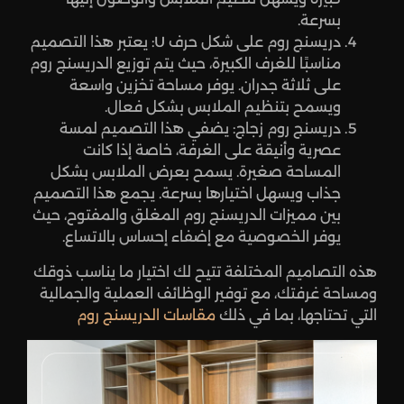
بسرعة.
دريسنج روم على شكل حرف U: يعتبر هذا التصميم
مناسبًا للغرف الكبيرة، حيث يتم توزيع الدريسنج روم
على ثلاثة جدران. يوفر مساحة تخزين واسعة
ويسمح بتنظيم الملابس بشكل فعال.
دريسنج روم زجاج: يضفي هذا التصميم لمسة
عصرية وأنيقة على الغرفة، خاصة إذا كانت
المساحة صغيرة. يسمح بعرض الملابس بشكل
جذاب ويسهل اختيارها بسرعة. يجمع هذا التصميم
بين مميزات الدريسنج روم المغلق والمفتوح، حيث
يوفر الخصوصية مع إضفاء إحساس بالاتساع.
هذه التصاميم المختلفة تتيح لك اختيار ما يناسب ذوقك
ومساحة غرفتك، مع توفير الوظائف العملية والجمالية
التي تحتاجها، بما في ذلك
مقاسات الدريسنج روم