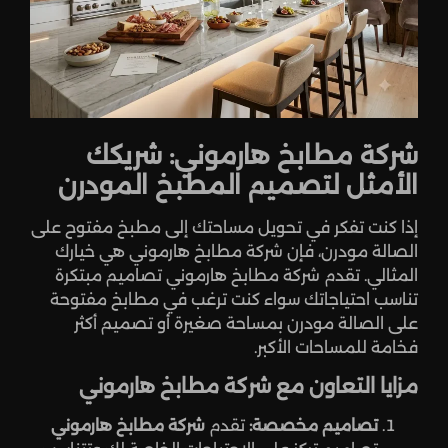
شركة مطابخ هارموني: شريكك
الأمثل لتصميم المطبخ المودرن
إذا كنت تفكر في تحويل مساحتك إلى مطبخ مفتوح على
الصالة مودرن، فإن شركة مطابخ هارموني هي خيارك
المثالي. تقدم شركة مطابخ هارموني تصاميم مبتكرة
تناسب احتياجاتك سواء كنت ترغب في مطابخ مفتوحة
على الصالة مودرن بمساحة صغيرة أو تصميم أكثر
فخامة للمساحات الأكبر.
مزايا التعاون مع شركة مطابخ هارموني
تصاميم مخصصة:
تقدم
شركة مطابخ هارموني