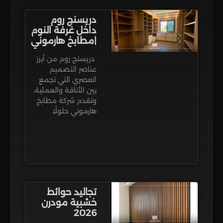
دريسنج روم
داخل غرفة النوم​
|مطابخ هارموني
دريسنج روم من أبرز
عناصر التصميم
العصري التي تجمع
بين الأناقة والعملية،
وتقدم شركة مطابخ
هارموني حلولًا
تجاليد حوائط
خشبية مودرن
2026