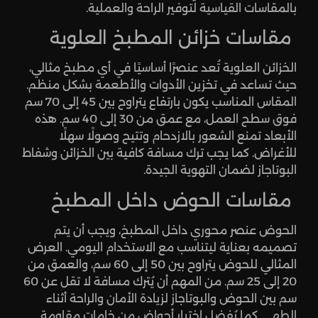
بالمقاسات القياسية لتوفير الراحة والعملية.
مقاسات خزائن المطبخ العلوية
الخزائن العلوية تُعد عنصرًا أساسيًا في أي مطبخ مثالي،
حيث تساعد في تخزين الأدوات والأطعمة بشكل منظم.
المقاس المناسب يكون بارتفاع يتراوح بين 45 إلى 70 سم
فوق سطح العمل، مع عمق من 30 إلى 40 سم. هذه
الأبعاد تمنع الشعور بالازدحام وتتيح وصولًا سهلًا
للأغراض. كما يجب ترك مسافة كافية بين الخزائن وشفاط
البوتاجاز لضمان التهوية الجيدة.
مقاسات الحوض داخل المطبخ
الحوض عنصر محوري داخل المطبخ، ويجب أن يتم
تصميمه بعناية ليتناسب مع الاستخدام اليومي. العرض
المثالي للحوض يتراوح بين 50 إلى 60 سم، والعمق من
20 إلى 25 سم. من المهم أن يُترك مسافة لا تقل عن 60
سم بين الحوض والبوتاجاز لزيادة الأمان والراحة أثناء
الطهي. كما يُفضل اختيار أحواض من خامات مقاومة