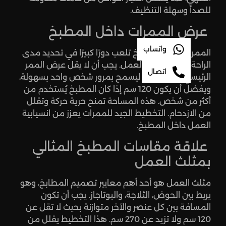
للصدأ وسهلة التنظيف.
عرض الممرات داخل المطبخ
واتساب
الممرات داخل المطبخ تلعب دورًا كبيرًا في تحديد مدى
الراحة أثناء الحركة والعمل. يجب أن لا يقل عرض الممر
اتصال
الرئيسي عن 90 سم ليسمح بمرور شخص واحد بسهولة،
ويفضل أن يكون 120 سم إذا كان المطبخ يُستخدم من
أكثر من شخص. هذه المساحة تمنح حرية حركة وتقلل
من الازدحام. التخطيط الجيد للممرات يعزز من انسيابية
العمل داخل المطبخ.
علاقة مقاسات المطبخ المثالي
بمثلث العمل
مثلث العمل هو أحد أهم معايير تصميم المطابخ، وهو
يربط بين الحوض، الثلاجة، والبوتاجاز. يجب أن تكون
المسافة بين كل عنصر والآخر متوازنة بحيث لا تقل عن
120 سم ولا تزيد عن 270 سم. هذا التخطيط يقلل من